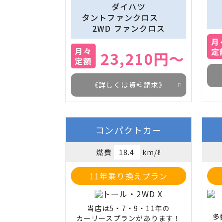
ダイハツ
タントファンクロス　　
2WD ファンクロス
月
月々
定
23,210円～
定額
《詳しくは資料請求》
コンパクトカー
燃費
18.4
km/ℓ
11年乗り換えプラン
当店は5・7・9・11年の

多
カーリースプランがあります！