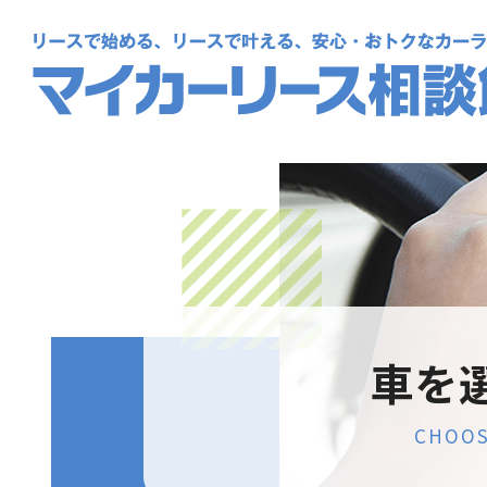
車を
CHOO