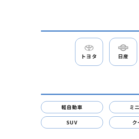
トヨタ
日産
軽自動車
ミ
SUV
ク