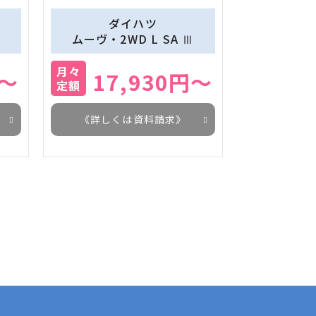
ダイハツ
ムーヴ・2WD L SA Ⅲ
月々
円～
17,930円～
定額
《詳しくは資料請求》