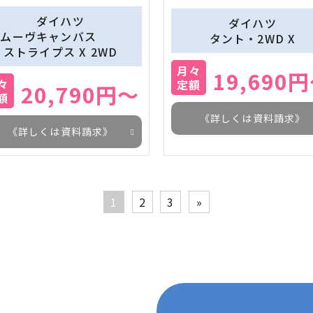
ダイハツ
ダイハツ
　ムーヴキャンバス　　　
タント・2WD X
ストライプス X 2WD
月々
19,690
々
定額
20,790円～
額
《詳しくは資料請求》
《詳しくは資料請求》
1
2
3
»