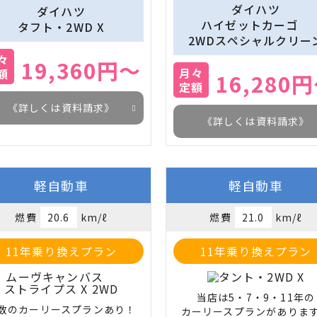
ダイハツ
ダイハツ
　ハイゼットカーゴ　
タフト・2WD X
2WDスペシャルクリー
々
19,360円～
月々
額
16,280
定額
《詳しくは資料請求》
《詳しくは資料請求》
軽自動車
軽自動車
燃費
20.6
km/ℓ
燃費
21.0
km/ℓ
11年乗り換えプラン
11年乗り換えプラン
当店は5・7・9・11年の

数のカーリースプランあり！
カーリースプランがありま