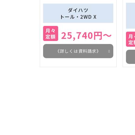
ダイハツ
トール・2WD X
月々
25,740円～
月
定額
定
《詳しくは資料請求》