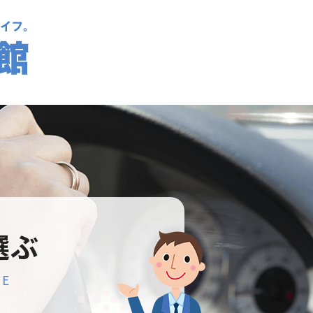
選ぶ
SE