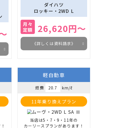
ダイハツ
　
ロッキー・2WD L
ン
月々
26,620円～
定額
円～
《詳しくは資料請求》
軽自動車
燃費
20.7
km/ℓ
11年乗り換えプラン
当店は5・7・9・11年の

す！
カーリースプランがあります！