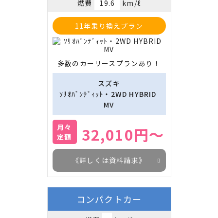
燃費
19.6
km/ℓ
11年乗り換えプラン
多数のカーリースプランあり！
スズキ
ｿﾘｵﾊﾞﾝﾃﾞｨｯﾄ・2WD HYBRID 
MV
月々
32,010円～
定額
《詳しくは資料請求》
コンパクトカー