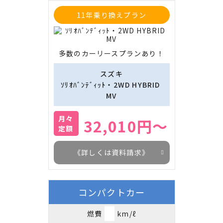
11年乗り換えプラン
多数のカーリースプランあり！
スズキ
ｿﾘｵﾊﾞﾝﾃﾞｨｯﾄ・2WD HYBRID 
MV
月々
32,010円～
定額
《詳しくは資料請求》
コンパクトカー
燃費
km/ℓ