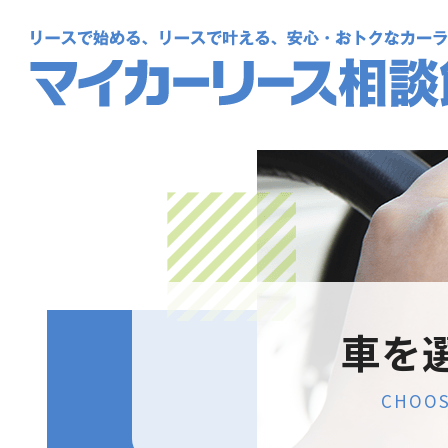
車を
CHOO