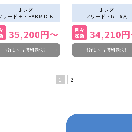
ホンダ
ホンダ
フリード＋・HYBRID B
フリード・G　6人
々
月々
35,200円～
34,210
額
定額
《詳しくは資料請求》
《詳しくは資料請求》
1
2