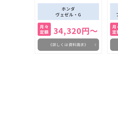
ホンダ
ヴェゼル・G
月々
月
34,320円～
定額
定
《詳しくは資料請求》