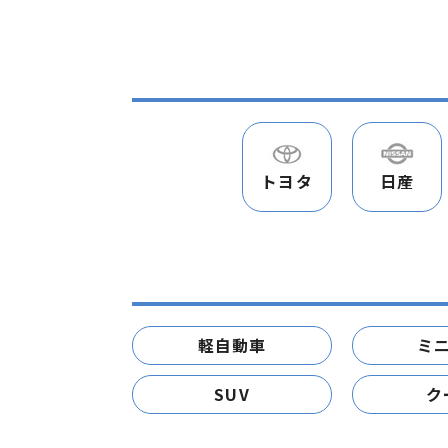
トヨタ
日産
軽自動車
ミ
SUV
ク