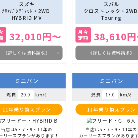
スズキ
スバル
ｿﾘｵﾊﾞﾝﾃﾞｨｯﾄ・2WD 
クロストレック・2WD 
HYBRID MV
Touring
々
月々
32,010円～
38,610
額
定額
《詳しくは資料請求》
《詳しくは資料請求》
ミニバン
ミニバン
燃費
20.9
km/ℓ
燃費
17.0
km/ℓ
11年乗り換えプラン
11年乗り換えプラン
当店は5・7・9・11年の

当店は5・7・9・11年の

ーリースプランがあります！
カーリースプランがありま