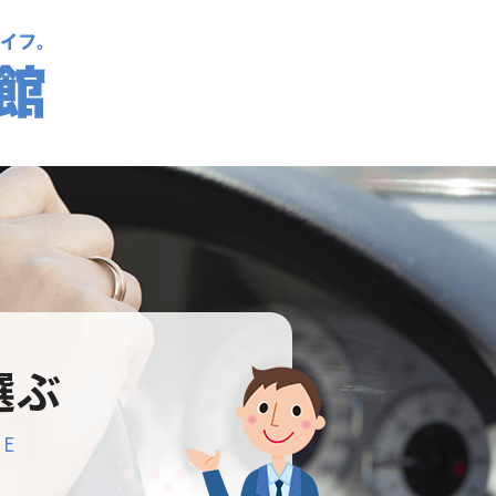
選ぶ
SE