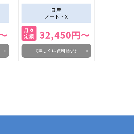
日産
ノート・X
月々
円～
32,450円～
定額
《詳しくは資料請求》