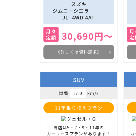
スズキ
　ジムニーシエラ　　　　
JL  4WD 4AT
月々
月
30,690円～
定額
定
《詳しくは資料請求》
SUV
燃費
17.0
km/ℓ
11年乗り換えプラン
当店は5・7・9・11年の

カーリースプランがあります！
カ