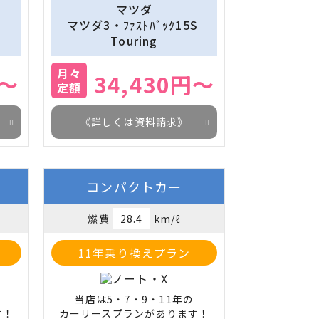
マツダ
マツダ3・ﾌｧｽﾄﾊﾞｯｸ15S 
Touring
月々
円～
34,430円～
定額
《詳しくは資料請求》
コンパクトカー
燃費
28.4
km/ℓ
11年乗り換えプラン
当店は5・7・9・11年の

す！
カーリースプランがあります！