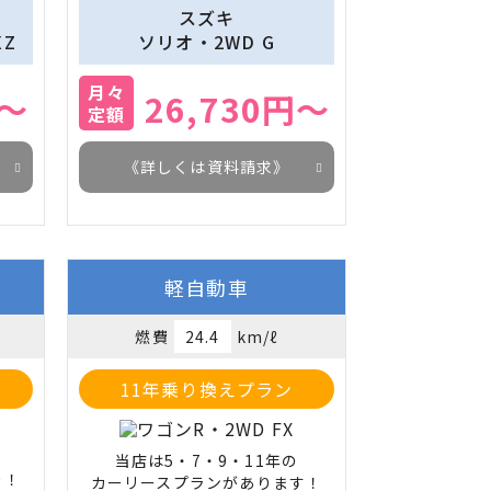
スズキ
XZ
ソリオ・2WD G
月々
円～
26,730円～
定額
《詳しくは資料請求》
軽自動車
燃費
24.4
km/ℓ
11年乗り換えプラン
当店は5・7・9・11年の

り！
カーリースプランがあります！