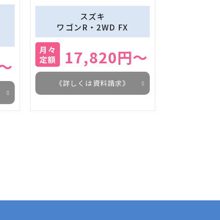
スズキ
　
ワゴンR・2WD FX
月々
17,820円～
定額
円～
《詳しくは資料請求》