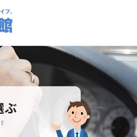
選ぶ
SE