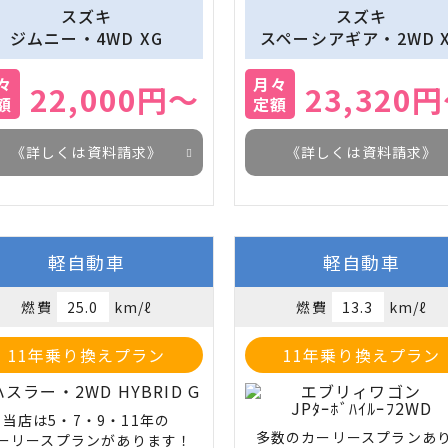
スズキ
スズキ
ジムニー・4WD XG
スペーシアギア・2WD 
々
月々
22,000円～
23,320
額
定額
《詳しくは資料請求》
《詳しくは資料請求》
軽自動車
軽自動車
燃費
25.0
km/ℓ
燃費
13.3
km/ℓ
11年乗り換えプラン
11年乗り換えプラン
当店は5・7・9・11年の

多数のカーリースプランあ
ーリースプランがあります！