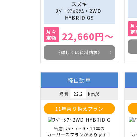
スズキ
ｽﾍﾟｰｼｱｶｽﾀﾑ・2WD 
HYBRID GS
月
月々
定
22,660円～
定額
《詳しくは資料請求》
軽自動車
燃費
22.2
km/ℓ
11年乗り換えプラン
当店は5・7・9・11年の

カーリースプランがあります！
カ