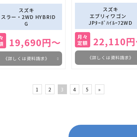
スズキ
スズキ
　　エブリィワゴン　　
スラー・2WD HYBRID 
JPﾀｰﾎﾞﾊｲﾙｰﾌ2WD
G
月々
々
22,110
19,690円～
定額
額
《詳しくは資料請求》
《詳しくは資料請求》
1
2
3
4
5
»