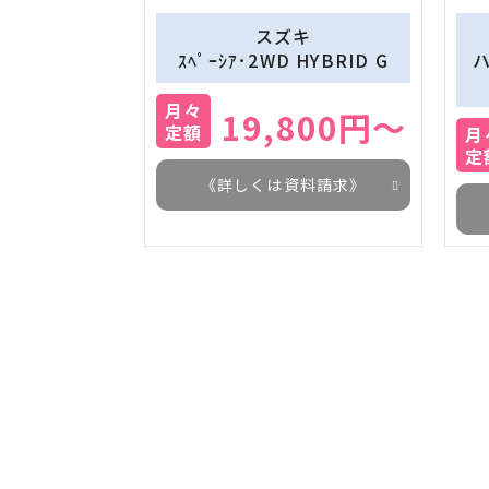
スズキ
ｽﾍﾟｰｼｱ･2WD HYBRID G
ハ
月々
19,800円～
定額
月
定
《詳しくは資料請求》