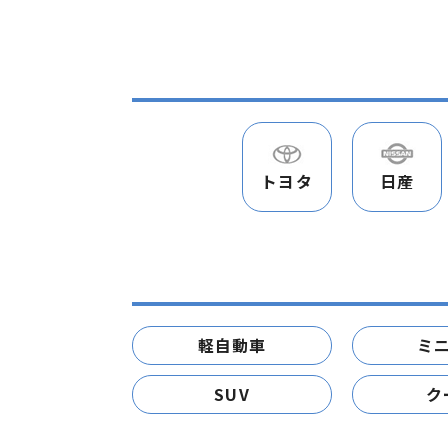
トヨタ
日産
軽自動車
ミ
SUV
ク