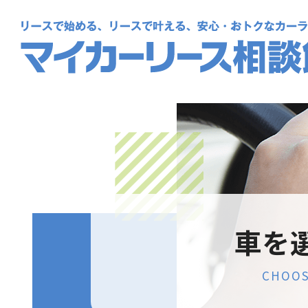
車を
CHOO