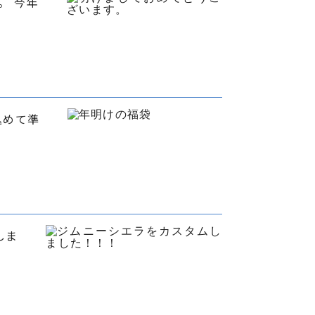
。 今年
込めて準
しま